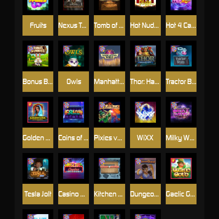
Fruits
Nexus Tombstone RIP
Tomb of Akhenaten
Hot Nudge
Hot 4 Cash
Bonus Bunnies
Owls
Manhattan Goes Wild
Thor: Hammer Time
Tractor Beam
Golden Genie And The Walking Wilds
Coins of Fortune
Pixies vs Pirates
WiXX
Milky Ways
Tesla Jolt
Casino Win Spin
Kitchen Drama: Sushi Mania
Dungeon Quest
Gaelic Gold