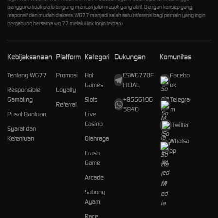
pengguna tidak perlu bingung mencari jalur masuk yang aktif. Dengan konsep yang
responsif dan mudah diakses, WG77 menjadi salah satu referensi bagi pemain yang ingin
bergabung bersama wg 77 melalui link login terbaru.
Kebijaksanaan
Platform
Kategori
Dukungan
Komunitas
Tentang WG77
Promosi
Hot
CSWG77OF
Facebo
Games
FICIAL
ok
Responsible
Loyalty
Gambling
Slots
+8556196
Telegra
Referral
5840
m
Pusat Bantuan
Live
Casino
Twitter
Syarat dan
Ketentuan
Olahraga
Whatsa
pp
Crash
Game
Arcade
Sabung
Ayam
Race