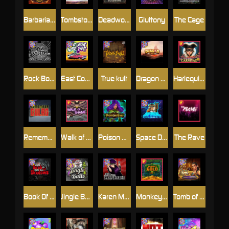
Barbarian Fury
Tombstone
Deadwood xNudge
Gluttony
The Cage
Rock Bottom
East Coast Vs West Coast
True kult
Dragon Tribe
Harlequin Carnival
Remember Gulag
Walk of Shame
Poison Eve
Space Donkey
The Rave
Book Of Shadows
Jingle Balls
Karen Maneater
Monkey's Gold xPays
Tomb of Nefertiti