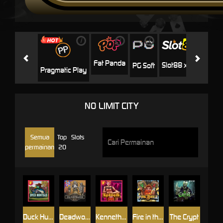
i
i
i
i
i
Facha
Fat Panda
Slot88 x PP
PG Soft
Pragmatic Play
NO LIMIT CITY
Semua
Top
Slots
permainan
20
Duck Hunters
Deadwood R.I.P
Kenneth Must Die
Fire in the Hole 3
The Crypt