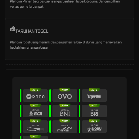
Platform Pilihan bagi perusahaan-perusahaan terbaik di dunia, dengan pilihan
variasi game terbanyak
TARUHAN TOGEL
Platform togel yang menarik dari perusahan terbaik di dunia yang menawarkan
hadiah kemenangan besar