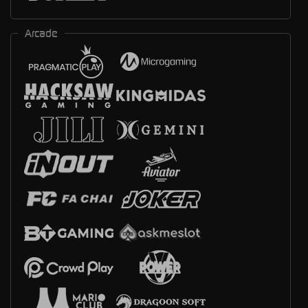
Arcade