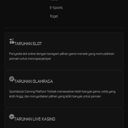
E-Sports
Togel
TARUHAN SLOT
Penyedia slot online dengan beragam pilihan game menarik yang memudahkan
pemain untuk mencapai jackpot
TARUHAN OLAHRAGA
Sportsbook Gaming Platform Terbaik menawarkan lebih banyak game, odds yang
lebih tinggi, dan menyediakan pilihan yang lebih banyak untuk pemain.
TARUHAN LIVE KASINO