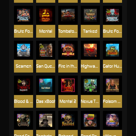
Brute Force: Alien Onslaught
Mental
Tombstone Slaughter
Tanked
Brute Force
Seamen
San Quentin 2: Death Row
Fire in the Hole 2
Highway to Hell
Gator Hunters
Blood & Shadow 2
Das xBoot
Mental 2
Nexus The Crypt
Folsom Prison