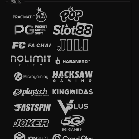
Slots