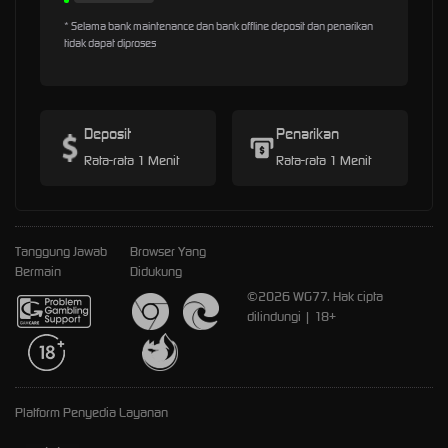
* Selama bank maintenance dan bank offline deposit dan penarikan
tidak dapat diproses
Deposit
Penarikan
Rata-rata 1 Menit
Rata-rata 1 Menit
Tanggung Jawab
Browser Yang
Bermain
Didukung
©2026 WG77. Hak cipta
dilindungi | 18+
Platform Penyedia Layanan