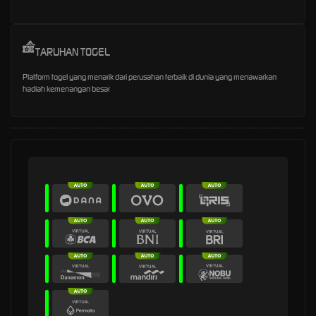
TARUHAN TOGEL
Platform togel yang menarik dari perusahan terbaik di dunia yang menawarkan
hadiah kemenangan besar