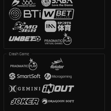
Crash Game