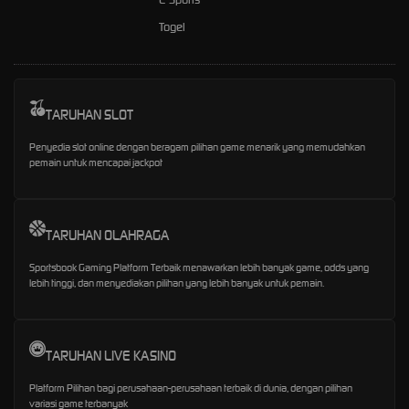
Togel
TARUHAN SLOT
Penyedia slot online dengan beragam pilihan game menarik yang memudahkan
pemain untuk mencapai jackpot
TARUHAN OLAHRAGA
Sportsbook Gaming Platform Terbaik menawarkan lebih banyak game, odds yang
lebih tinggi, dan menyediakan pilihan yang lebih banyak untuk pemain.
TARUHAN LIVE KASINO
Platform Pilihan bagi perusahaan-perusahaan terbaik di dunia, dengan pilihan
variasi game terbanyak