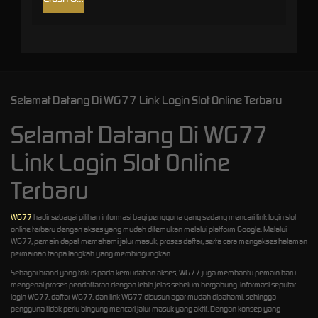
Selamat Datang Di WG77 Link Login Slot Online Terbaru
Selamat Datang Di WG77
Link Login Slot Online
Terbaru
WG77
hadir sebagai pilihan informasi bagi pengguna yang sedang mencari link login slot
online terbaru dengan akses yang mudah ditemukan melalui platform Google. Melalui
WG77, pemain dapat memahami jalur masuk, proses daftar, serta cara mengakses halaman
permainan tanpa langkah yang membingungkan.
Sebagai brand yang fokus pada kemudahan akses, WG77 juga membantu pemain baru
mengenal proses pendaftaran dengan lebih jelas sebelum bergabung. Informasi seputar
login WG77, daftar WG77, dan link WG77 disusun agar mudah dipahami, sehingga
pengguna tidak perlu bingung mencari jalur masuk yang aktif. Dengan konsep yang