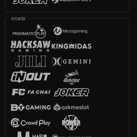
Arcade