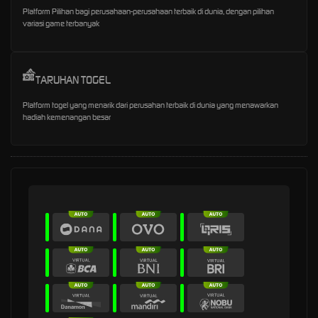
Platform Pilihan bagi perusahaan-perusahaan terbaik di dunia, dengan pilihan
variasi game terbanyak
TARUHAN TOGEL
Platform togel yang menarik dari perusahan terbaik di dunia yang menawarkan
hadiah kemenangan besar