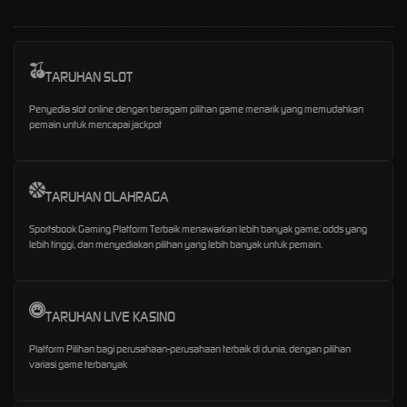
TARUHAN SLOT
Penyedia slot online dengan beragam pilihan game menarik yang memudahkan
pemain untuk mencapai jackpot
TARUHAN OLAHRAGA
Sportsbook Gaming Platform Terbaik menawarkan lebih banyak game, odds yang
lebih tinggi, dan menyediakan pilihan yang lebih banyak untuk pemain.
TARUHAN LIVE KASINO
Platform Pilihan bagi perusahaan-perusahaan terbaik di dunia, dengan pilihan
variasi game terbanyak