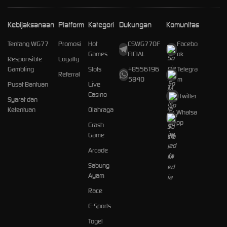
Kebijaksanaan
Platform
Kategori
Dukungan
Komunitas
Tentang WG77
Promosi
Hot
CSWG77OF
Facebo
Games
FICIAL
ok
Responsible
Loyalty
Gambling
Slots
+8556196
Telegra
Referral
5840
m
Pusat Bantuan
Live
Casino
Twitter
Syarat dan
Ketentuan
Olahraga
Whatsa
pp
Crash
Game
Arcade
Sabung
Ayam
Race
E-Sports
Togel