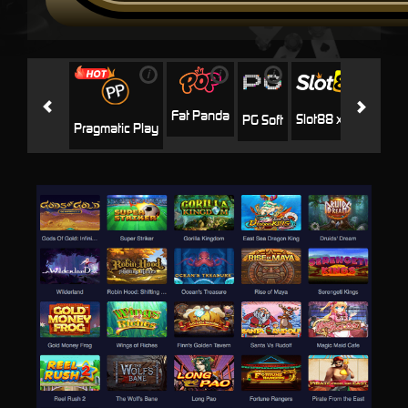
i
i
i
i
i
Facha
Fat Panda
Slot88 x PP
PG Soft
Pragmatic Play