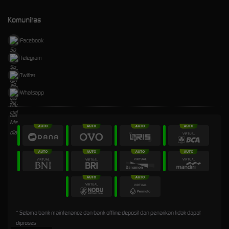
Komunitas
Facebook
Telegram
Twitter
Whatsapp
* Selama bank maintenance dan bank offline deposit dan penarikan tidak dapat
diproses