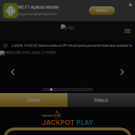
×
WG77 Aplikasi Mobile
UNDUH
Jangan tampilkan lagi hari ini
i 30-Sep-2026 14.59.59. Selama waktu ini, PP Virtual Sports permainan tidak akan tersedia. K
Daftar
Masuk
JACKPOT
PLAY